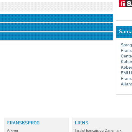
Sama
Sprogla
Franskl
Center 
Københa
Københa
EMU Da
Fransk
Allianc
FRANSKSPROG
LIENS
Arkiver
Institut français du Danemark