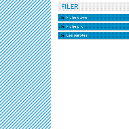
FILER
Fiche élève
Fiche prof
Les paroles