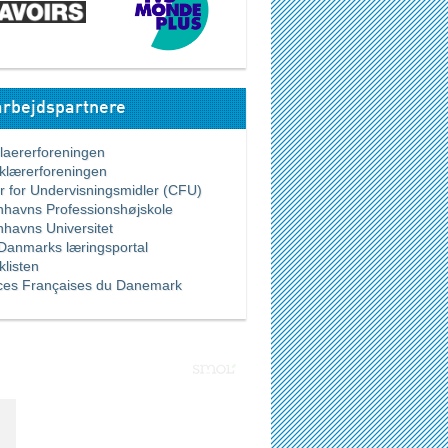
rbejdspartnere
ererforeningen
ærerforeningen
for Undervisningsmidler (CFU)
vns Professionshøjskole
vns Universitet
nmarks læringsportal
listen
es Françaises du Danemark