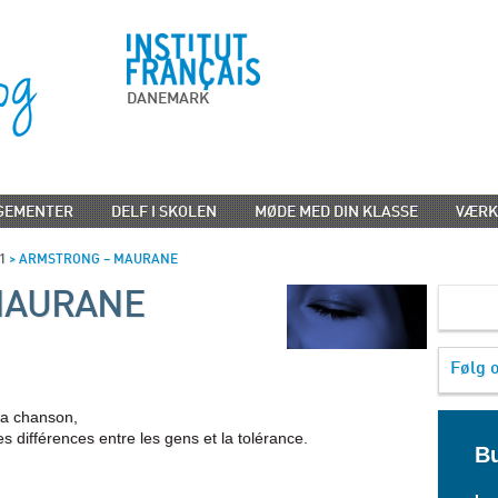
DANEMARK
GEMENTER
DELF I SKOLEN
MØDE MED DIN KLASSE
VÆRK
1
>
ARMSTRONG – MAURANE
MAURANE
Følg 
la chanson,
es différences entre les gens et la tolérance.
Bu