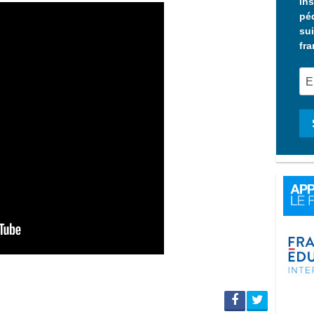
Ins
pé
sui
fra