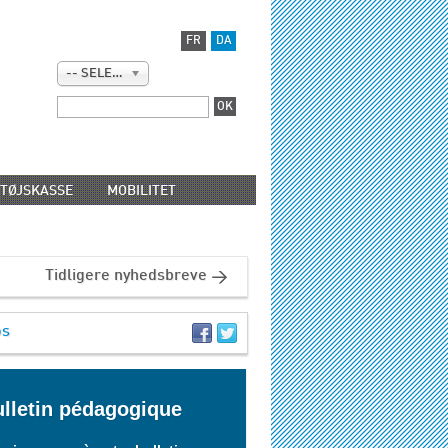
FR
DA
-- SELECT --
TØJSKASSE
MOBILITET
Tidligere nyhedsbreve
os
lletin pédagogique