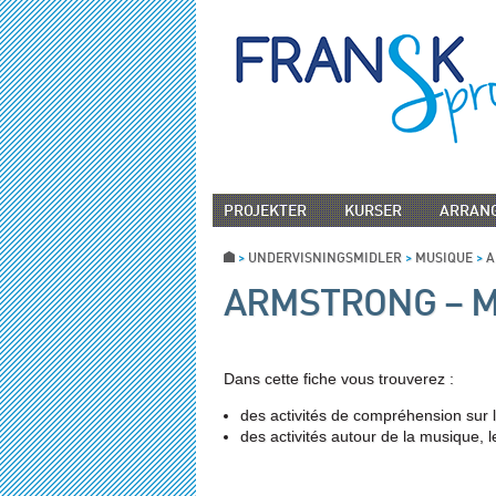
PROJEKTER
KURSER
ARRAN
>
UNDERVISNINGSMIDLER
>
MUSIQUE
>
A
ARMSTRONG – 
Dans cette fiche vous trouverez :
des activités de compréhension sur 
des activités autour de la musique, l