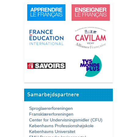
Samarbejdspartnere
Sproglaererforeningen
Fransklærerforeningen
Center for Undervisningsmidler (CFU)
Københavns Professionshøjskole
Københavns Universitet