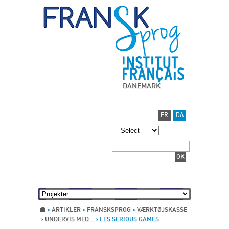
DANEMARK
FR
DA
>
ARTIKLER
>
FRANSKSPROG
>
VÆRKTØJSKASSE
>
UNDERVIS MED...
>
LES SERIOUS GAMES