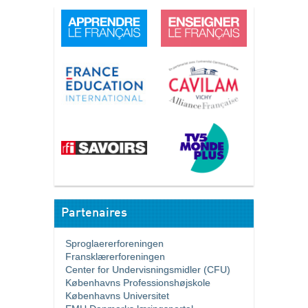
Partenaires
Sproglaererforeningen
Fransklærerforeningen
Center for Undervisningsmidler (CFU)
Københavns Professionshøjskole
Københavns Universitet