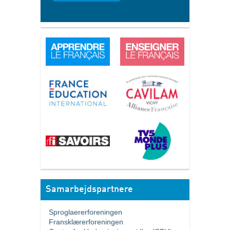
Samarbejdspartnere
Sproglaererforeningen
Fransklærerforeningen