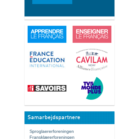
Samarbejdspartnere
Sproglaererforeningen
Fransklærerforeningen