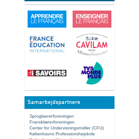
Samarbejdspartnere
Sproglaererforeningen
Fransklærerforeningen
Center for Undervisningsmidler (CFU)
Københavns Professionshøjskole