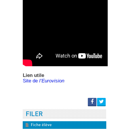
Lien utile
Site de
l’Eurovision
FILER
Fiche élève