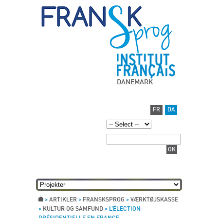
DANEMARK
FR
DA
>
ARTIKLER
>
FRANSKSPROG
>
VÆRKTØJSKASSE
>
KULTUR OG SAMFUND
>
L’ÉLECTION