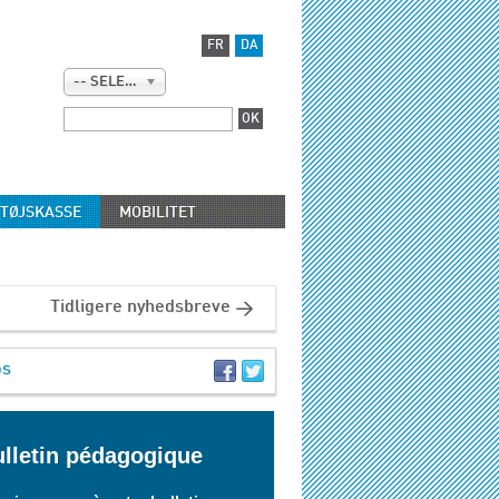
FR
DA
-- SELECT --
TØJSKASSE
MOBILITET
Tidligere nyhedsbreve
os
lletin pédagogique