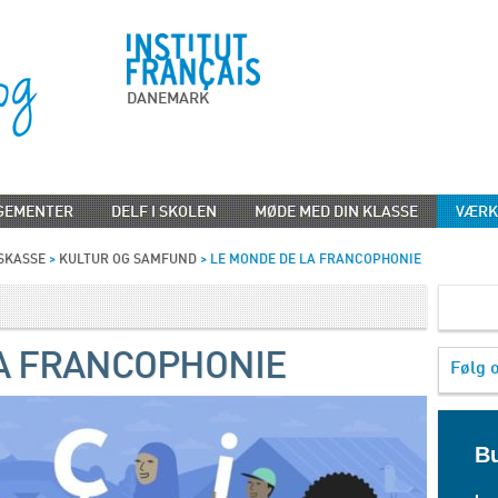
DANEMARK
GEMENTER
DELF I SKOLEN
MØDE MED DIN KLASSE
VÆRK
SKASSE
>
KULTUR OG SAMFUND
>
LE MONDE DE LA FRANCOPHONIE
A FRANCOPHONIE
Følg 
Bu