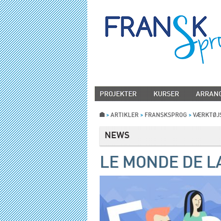
PROJEKTER
KURSER
ARRAN
>
ARTIKLER
>
FRANSKSPROG
>
VÆRKTØJ
NEWS
LE MONDE DE L