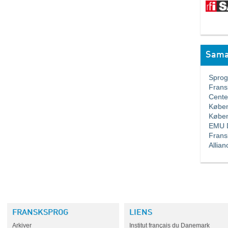
Sama
Sprogla
Franskl
Center 
Københa
Københa
EMU Da
Fransk
Allianc
FRANSKSPROG
LIENS
Arkiver
Institut français du Danemark