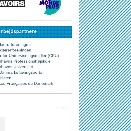
rbejdspartnere
ererforeningen
ærerforeningen
for Undervisningsmidler (CFU)
vns Professionshøjskole
vns Universitet
nmarks læringsportal
listen
es Françaises du Danemark