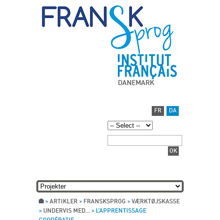
DANEMARK
FR
DA
>
ARTIKLER
>
FRANSKSPROG
>
VÆRKTØJSKASSE
>
UNDERVIS MED...
>
L’APPRENTISSAGE