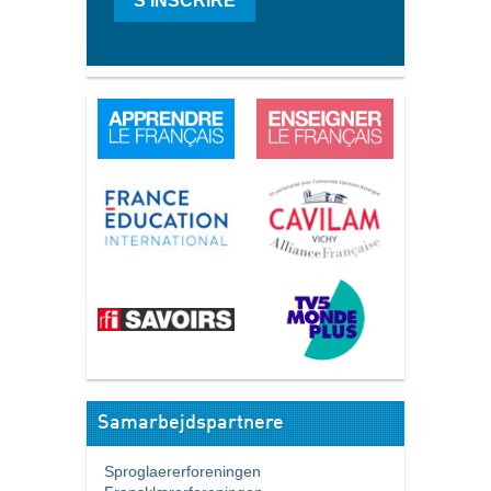
S'INSCRIRE
Samarbejdspartnere
Sproglaererforeningen