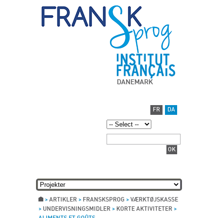
DANEMARK
FR
DA
>
ARTIKLER
>
FRANSKSPROG
>
VÆRKTØJSKASSE
>
UNDERVISNINGSMIDLER
>
KORTE AKTIVITETER
>