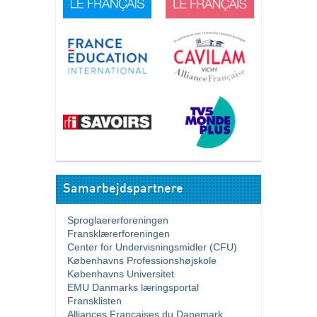
Samarbejdspartnere
Sproglaererforeningen
Fransklærerforeningen
Center for Undervisningsmidler (CFU)
Københavns Professionshøjskole
Københavns Universitet
EMU Danmarks læringsportal
Fransklisten
Alliances Françaises du Danemark