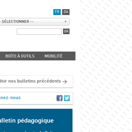
FR
DA
- SÉLECTIONNER --
BOÎTE À OUTILS
MOBILITÉ
Voir nos bulletins précédents
gnez-nous
lletin pédagogique