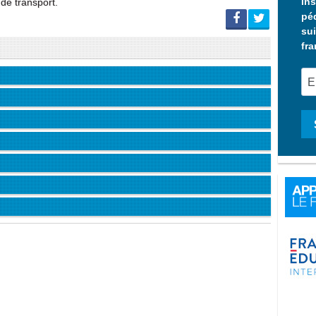
Ins
 de transport.
pé
sui
fra