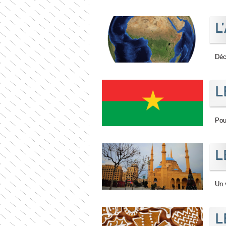
L
Déc
L
Pou
L
Un 
L