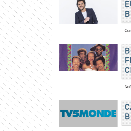
E
B
Com
B
F
C
Noë
C
B