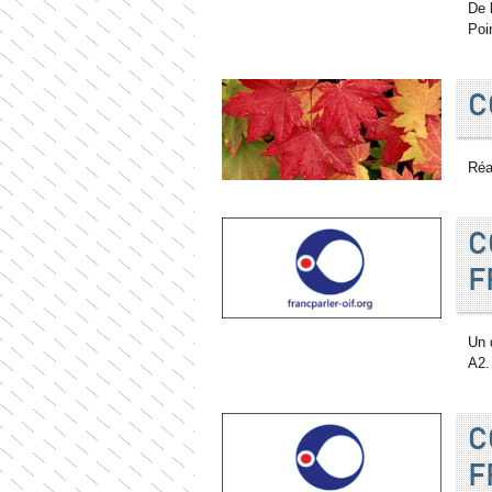
De 
Poi
C
Réa
C
F
Un 
A2.
C
F