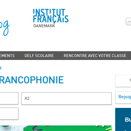
-
DANEMARK
EMENTS
DELF SCOLAIRE
RENCONTRE AVEC VOTRE CLASSE
E
FRANCOPHONIE
Rejoi
A2
Bu