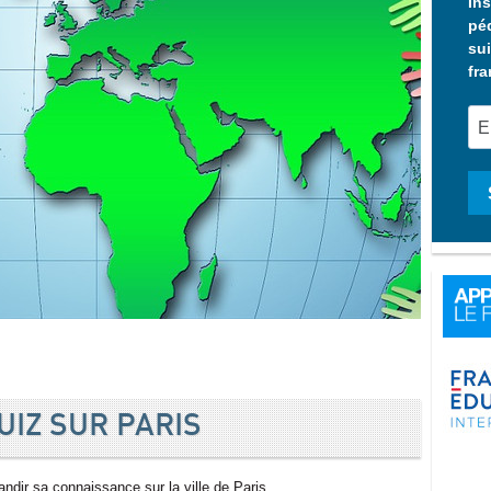
Ins
pé
sui
fra
UIZ SUR PARIS
andir sa connaissance sur la ville de Paris