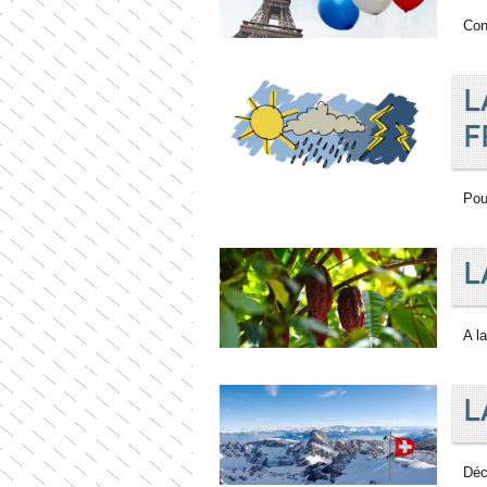
Con
L
F
Pou
L
A l
L
Déc