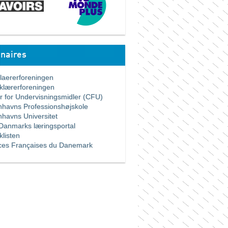
naires
ererforeningen
ærerforeningen
for Undervisningsmidler (CFU)
vns Professionshøjskole
vns Universitet
nmarks læringsportal
listen
es Françaises du Danemark