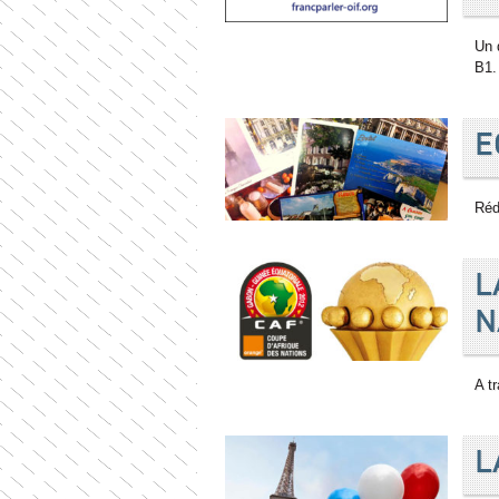
Un 
B1.
E
Réd
L
N
A t
L