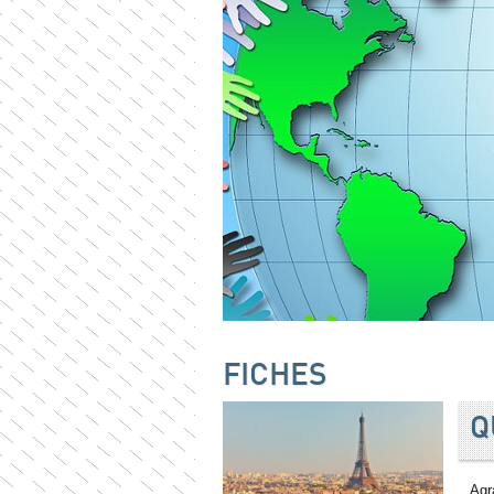
FICHES
Q
Agr