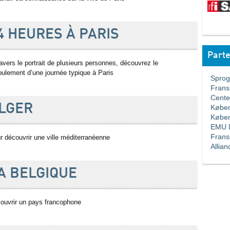
4 HEURES À PARIS
Parte
ravers le portrait de plusieurs personnes, découvrez le
oulement d’une journée typique à Paris
Sprogla
Franskl
Center 
LGER
Københa
Københa
EMU Da
Fransk
r découvrir une ville méditerranéenne
Allianc
A BELGIQUE
ouvrir un pays francophone