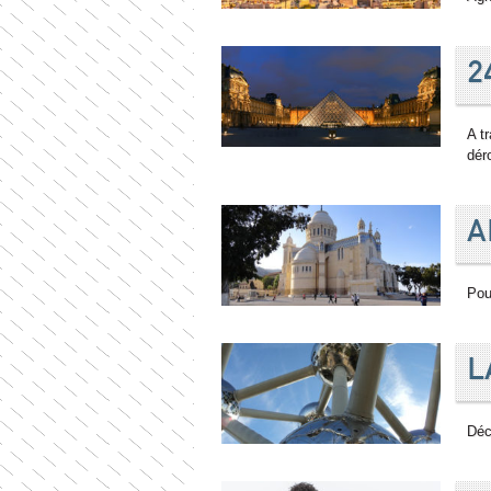
2
A t
dér
A
Pou
L
Déc