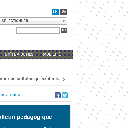
FR
DA
- SÉLECTIONNER --
BOÎTE À OUTILS
MOBILITÉ
Voir nos bulletins précédents
gnez-nous
lletin pédagogique