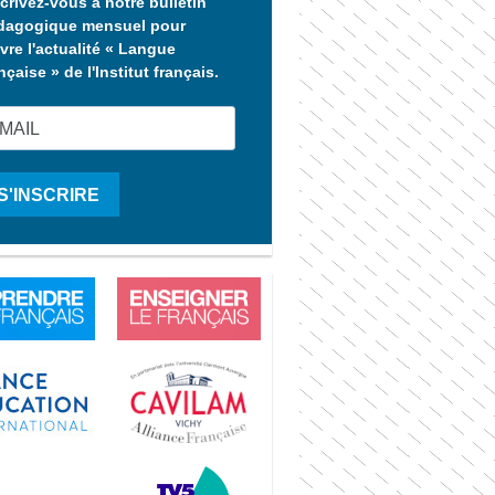
crivez-vous à notre bulletin
dagogique mensuel pour
vre l'actualité « Langue
nçaise » de l'Institut français.
S'INSCRIRE