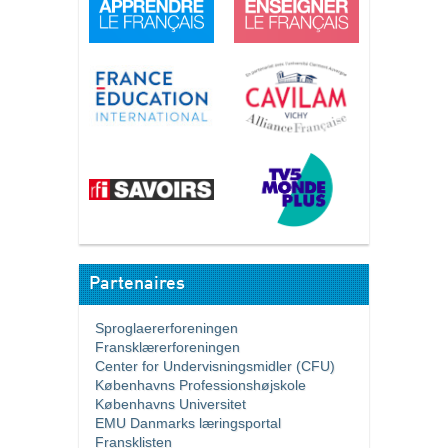
Partenaires
Sproglaererforeningen
Fransklærerforeningen
Center for Undervisningsmidler (CFU)
Københavns Professionshøjskole
Københavns Universitet
EMU Danmarks læringsportal
Fransklisten