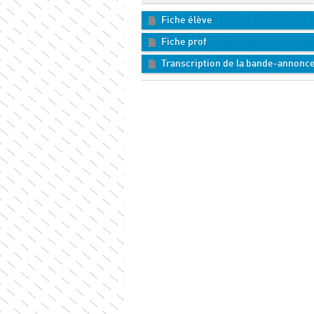
Fiche élève
Fiche prof
Transcription de la bande-annonc