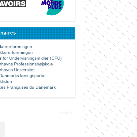
naires
ererforeningen
ærerforeningen
for Undervisningsmidler (CFU)
vns Professionshøjskole
vns Universitet
nmarks læringsportal
listen
es Françaises du Danemark