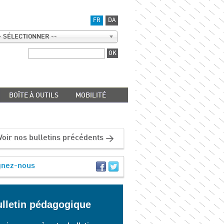
FR
DA
- SÉLECTIONNER --
BOÎTE À OUTILS
MOBILITÉ
Voir nos bulletins précédents
gnez-nous
lletin pédagogique