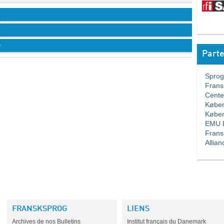
e
Parte
Sprogla
Franskl
Center 
Københa
Københa
EMU Da
Fransk
Allianc
FRANSKSPROG
LIENS
Archives de nos Bulletins
Institut français du Danemark