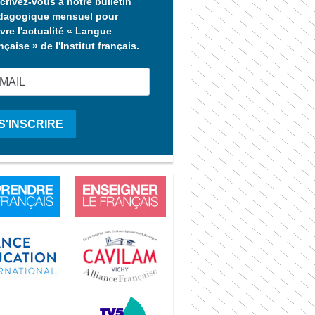
crivez-vous à notre bulletin
dagogique mensuel pour
vre l'actualité « Langue
nçaise » de l'Institut français.
S'INSCRIRE