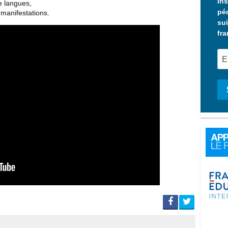
Ins
de langues,
pé
 manifestations.
sui
fra