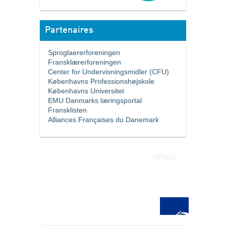
Partenaires
Sproglaererforeningen
Fransklærerforeningen
Center for Undervisningsmidler (CFU)
Københavns Professionshøjskole
Københavns Universitet
EMU Danmarks læringsportal
Fransklisten
Alliances Françaises du Danemark