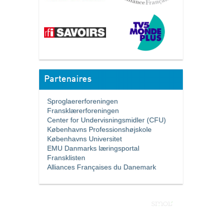
Partenaires
Sproglaererforeningen
Fransklærerforeningen
Center for Undervisningsmidler (CFU)
Københavns Professionshøjskole
Københavns Universitet
EMU Danmarks læringsportal
Fransklisten
Alliances Françaises du Danemark