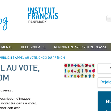
-
DANEMARK
EMENTS
DELF SCOLAIRE
RENCONTRE AVEC VOTRE CLASSE
PUBLICITÉ APPEL AU VOTE, CHOIX DU PRÉNOM
L AU VOTE,
OM
Rejoi
ouverez :
escription d’images.
Bu
inciter les gens à voter.
nner son avis.