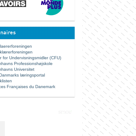
naires
ererforeningen
ærerforeningen
for Undervisningsmidler (CFU)
vns Professionshøjskole
vns Universitet
nmarks læringsportal
listen
es Françaises du Danemark