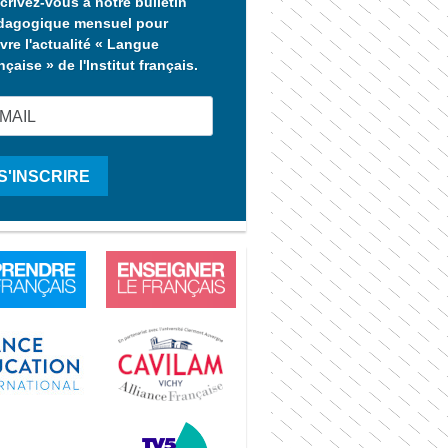
crivez-vous à notre bulletin
dagogique mensuel pour
vre l'actualité « Langue
nçaise » de l'Institut français.
S'INSCRIRE