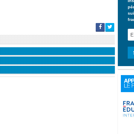
Ins
pé
sui
fra