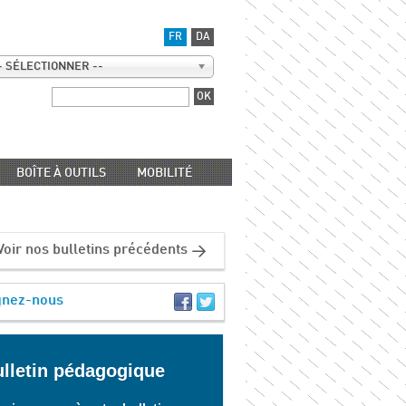
FR
DA
- SÉLECTIONNER --
BOÎTE À OUTILS
MOBILITÉ
Voir nos bulletins précédents
gnez-nous
lletin pédagogique