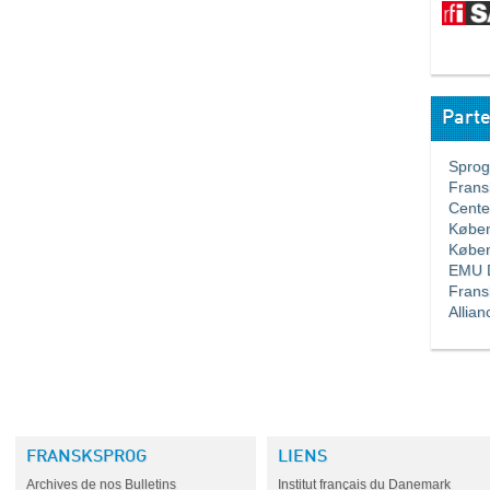
Parte
Sprogla
Franskl
Center 
Københa
Københa
EMU Da
Fransk
Allianc
FRANSKSPROG
LIENS
Archives de nos Bulletins
Institut français du Danemark