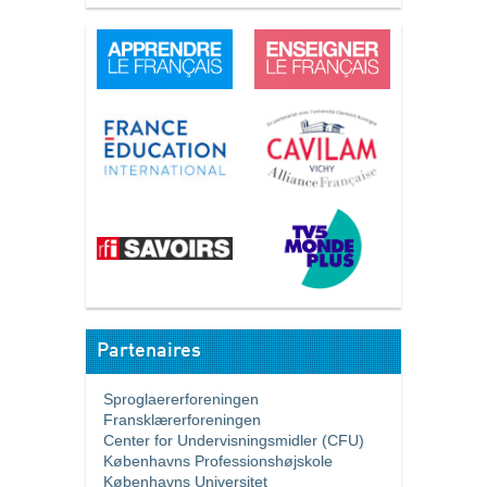
Partenaires
Sproglaererforeningen
Fransklærerforeningen
Center for Undervisningsmidler (CFU)
Københavns Professionshøjskole
Københavns Universitet