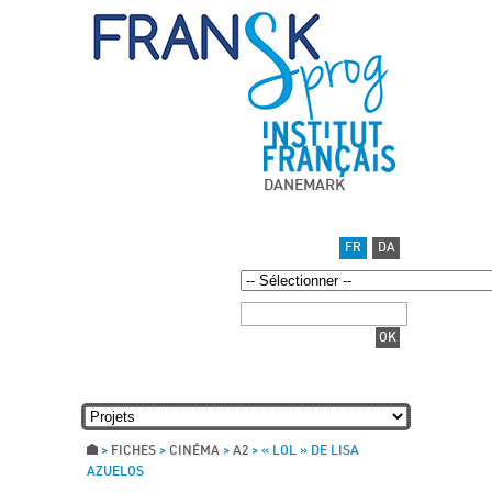
DANEMARK
FR
DA
>
FICHES
>
CINÉMA
>
A2
>
« LOL » DE LISA
AZUELOS