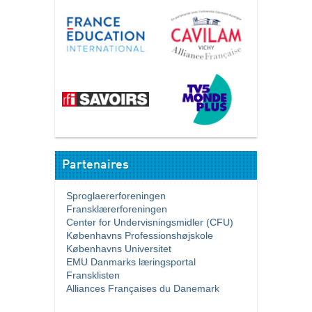
Partenaires
Sproglaererforeningen
Fransklærerforeningen
Center for Undervisningsmidler (CFU)
Københavns Professionshøjskole
Københavns Universitet
EMU Danmarks læringsportal
Fransklisten
Alliances Françaises du Danemark